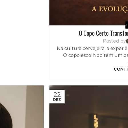
C
O Copo Certo Transfo
Posted by
Na cultura cervejeira, a experiê
O copo escolhido tem um p
CONTI
22
DEZ