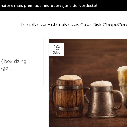
maior e mais premiada microcervejaria do Nordeste!
Início
Nossa História
Nossas Casas
Disk Chope
Cer
19
JAN
 { box-sizing:
gol...