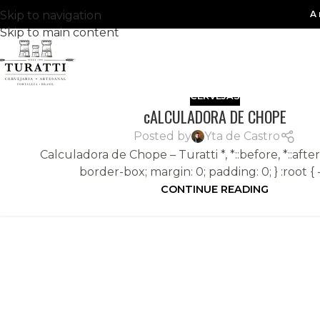
Skip to navigation
A 
Skip to main content
CERVEJAS
cALCULADORA DE CHOPE
Posted by
Yta de Castro
Calculadora de Chope – Turatti *, *::before, *::after
border-box; margin: 0; padding: 0; } :root { --
CONTINUE READING