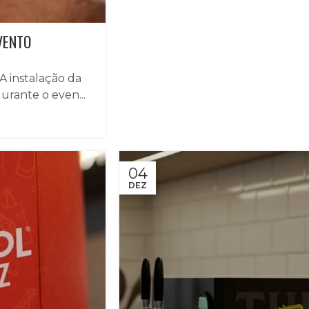
VENTO
A instalação da
urante o even...
04
DEZ