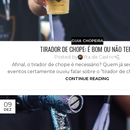
GUIA CHOPEIRA
TIRADOR DE CHOPE: É BOM OU NÃO TE
Posted by
Yta de Castro
Afinal, o tirador de chope é necessário? Quem já s
eventos certamente ouviu falar sobre o “tirador de ch
CONTINUE READING
09
DEZ