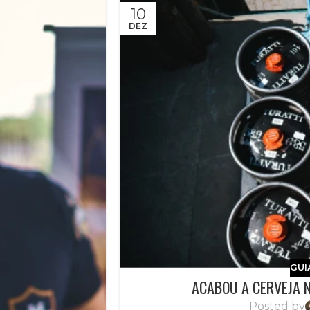
10
DEZ
GUI
ACABOU A CERVEJA N
Posted by