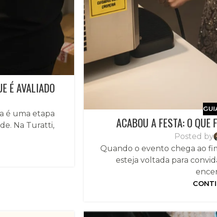
UE É AVALIADO
GUI
da é uma etapa
ACABOU A FESTA: O QUE 
e. Na Turatti,
Posted by
Quando o evento chega ao fim
esteja voltada para conv
encer
CONTI