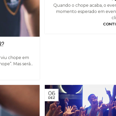
Quando o chope acaba, o even
momento esperado em event
cl
CONTI
R?
erviu chope em
ope”. Mas será...
06
DEZ