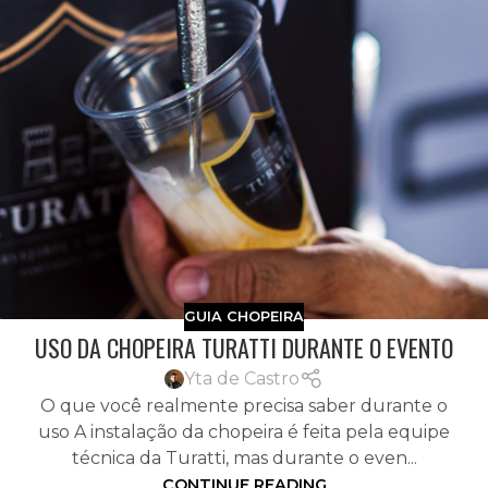
GUIA CHOPEIRA
USO DA CHOPEIRA TURATTI DURANTE O EVENTO
Yta de Castro
O que você realmente precisa saber durante o
uso A instalação da chopeira é feita pela equipe
técnica da Turatti, mas durante o even...
CONTINUE READING