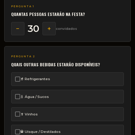
PERGUNTA 1
QUANTAS PESSOAS ESTARÃO NA FESTA?
30
−
+
convidados
PERGUNTA 2
QUAIS OUTRAS BEBIDAS ESTARÃO DISPONÍVEIS?
🥤 Refrigerantes
💧 Água / Sucos
🍷 Vinhos
🥃 Uísque / Destilados