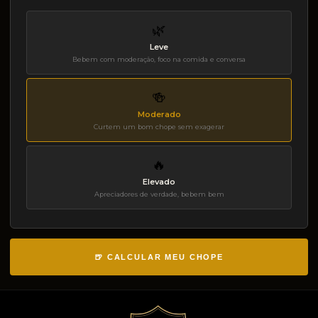
🌿
Leve
Bebem com moderação, foco na comida e conversa
🍻
Moderado
Curtem um bom chope sem exagerar
🔥
Elevado
Apreciadores de verdade, bebem bem
🍺 CALCULAR MEU CHOPE