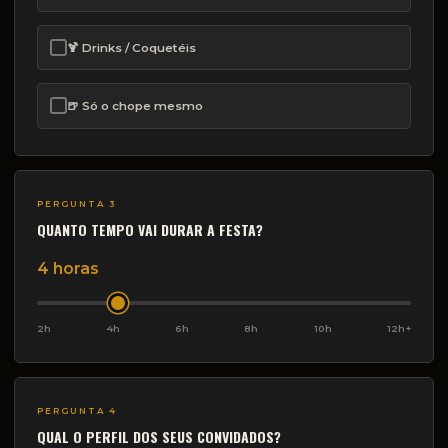
🍹 Drinks / Coquetéis
🍺 Só o chope mesmo
PERGUNTA 3
QUANTO TEMPO VAI DURAR A FESTA?
4 horas
2h
4h
6h
8h
10h
12h+
PERGUNTA 4
QUAL O PERFIL DOS SEUS CONVIDADOS?