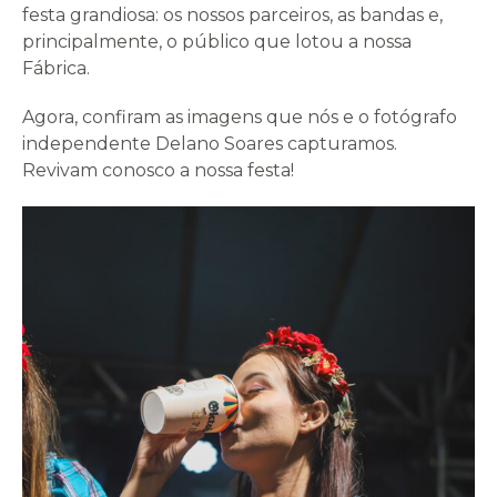
festa grandiosa: os nossos parceiros, as bandas e,
principalmente, o público que lotou a nossa
Fábrica.
Agora, confiram as imagens que nós e o fotógrafo
independente Delano Soares capturamos.
Revivam conosco a nossa festa!