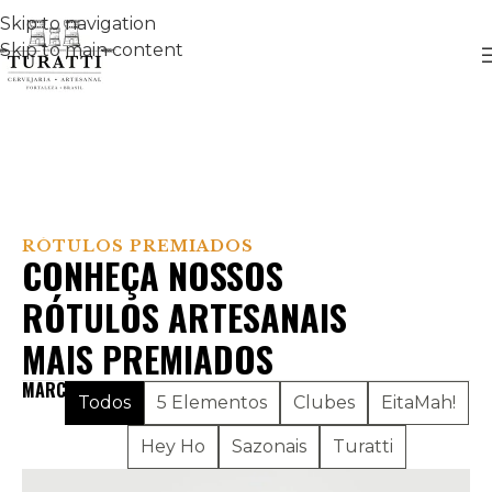
Skip to navigation
Skip to main content
RÓTULOS PREMIADOS
CONHEÇA NOSSOS
RÓTULOS ARTESANAIS
MAIS PREMIADOS
MARCAS:
Todos
5 Elementos
Clubes
EitaMah!
Hey Ho
Sazonais
Turatti